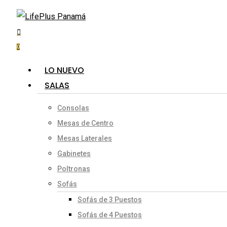
search
account
0
Menu
LO NUEVO
SALAS
Consolas
Mesas de Centro
Mesas Laterales
Gabinetes
Poltronas
Sofás
Sofás de 3 Puestos
Sofás de 4 Puestos