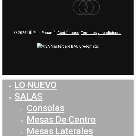
facebook
youtube
instagram
© 2026 LifePlus Panamá.
Contáctanos
.
Términos y condiciones
.
LO NUEVO
Close
Menu
SALAS
Consolas
Mesas De Centro
Mesas Laterales