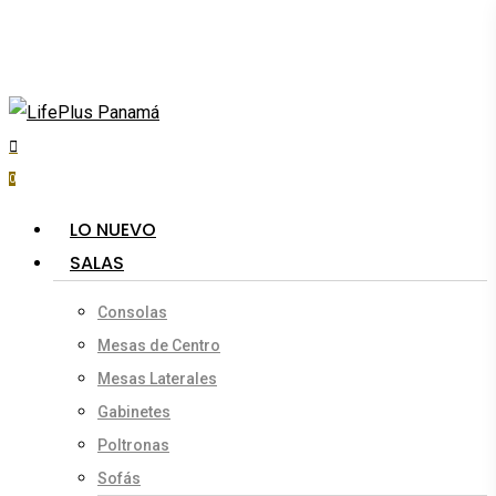
Skip
to
main
content
search
account
0
Menu
LO NUEVO
SALAS
Consolas
Mesas de Centro
Mesas Laterales
Gabinetes
Poltronas
Sofás