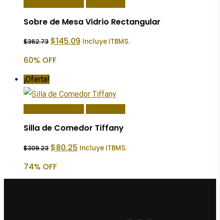
Añadir Al Carrito
Quick View
Sobre de Mesa Vidrio Rectangular
El
El
$
145.09
Incluye ITBMS.
$
362.73
precio
precio
original
actual
60% OFF
era:
es:
$362.73.
$145.09.
¡Oferta!
Añadir Al Carrito
Quick View
Silla de Comedor Tiffany
El
El
$
80.25
Incluye ITBMS.
$
309.23
precio
precio
original
actual
74% OFF
era:
es:
$309.23.
$80.25.