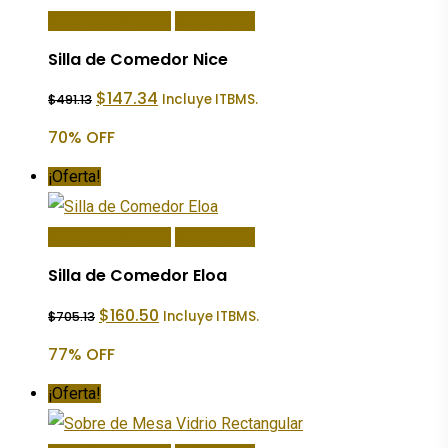
Añadir Al Carrito
Quick View
Silla de Comedor Nice
El
El
$
147.34
Incluye ITBMS.
$
491.13
precio
precio
original
actual
70% OFF
era:
es:
$491.13.
$147.34.
¡Oferta!
Añadir Al Carrito
Quick View
Silla de Comedor Eloa
El
El
$
160.50
Incluye ITBMS.
$
705.13
precio
precio
original
actual
77% OFF
era:
es:
$705.13.
$160.50.
¡Oferta!