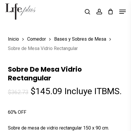
Skip
Men
Búsqueda
to
search
account
de
Close
productos
main
Menu
content
Inicio
Comedor
Bases y Sobres de Mesa
Sobre de Mesa Vidrio Rectangular
Sobre De Mesa Vidrio
Rectangular
El
El
$
145.09
Incluye ITBMS.
$
362.73
precio
precio
original
actual
60% OFF
era:
es:
$362.73.
$145.09.
Sobre de mesa de vidrio rectangular 150 x 90 cm.