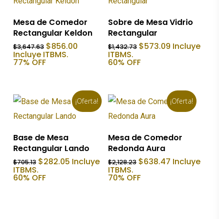
Añadir Al Carrito
Añadir Al Carrito
Mesa de Comedor
Sobre de Mesa Vidrio
Rectangular Keldon
Rectangular
El
El
El
El
$
856.00
$
573.09
Incluye
$
3,647.63
$
1,432.73
precio
precio
precio
precio
Incluye ITBMS.
ITBMS.
original
actual
original
actual
77% OFF
60% OFF
era:
es:
era:
es:
$3,647.63.
$856.00.
$1,432.73.
$573.09.
¡Oferta!
¡Oferta!
Añadir Al Carrito
Añadir Al Carrito
Base de Mesa
Mesa de Comedor
Rectangular Lando
Redonda Aura
El
El
El
El
$
282.05
Incluye
$
638.47
Incluye
$
705.13
$
2,128.23
precio
precio
precio
precio
ITBMS.
ITBMS.
original
actual
original
actual
60% OFF
70% OFF
era:
es:
era:
es:
$705.13.
$282.05.
$2,128.23.
$638.47.