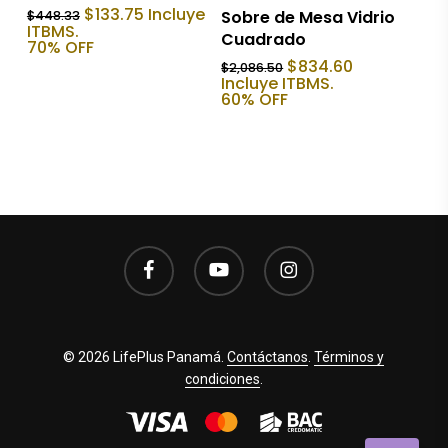
Añadir Al Carrito
El
El
$
133.75
Incluye
Sobre de Mesa Vidrio
$
448.33
precio
precio
ITBMS.
Cuadrado
original
actual
70% OFF
era:
es:
El
El
$
834.60
$
2,086.50
$448.33.
$133.75.
precio
precio
Incluye ITBMS.
original
actual
60% OFF
era:
es:
$2,086.50.
$834.60.
facebook
youtube
instagram
© 2026 LifePlus Panamá.
Contáctanos
.
Términos y
condiciones
.