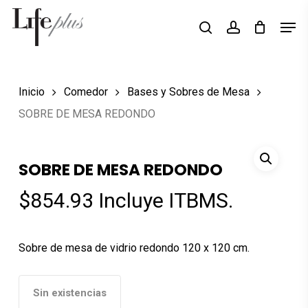
Skip
Men
Búsqueda
to
search
account
de
Close
productos
main
Menu
content
Inicio
Comedor
Bases y Sobres de Mesa
SOBRE DE MESA REDONDO
SOBRE DE MESA REDONDO
$
854.93
Incluye ITBMS.
Sobre de mesa de vidrio redondo 120 x 120 cm.
Sin existencias