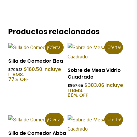
Productos relacionados
¡Oferta!
¡Oferta!
Añadir Al Carrito
Silla de Comedor Eloa
Añadir Al Carrito
El
El
$
160.50
Incluye
Sobre de Mesa Vidrio
$
705.13
precio
precio
ITBMS.
Cuadrado
original
actual
77% OFF
era:
es:
El
El
$
383.06
Incluye
$
957.65
$705.13.
$160.50.
precio
precio
ITBMS.
original
actual
60% OFF
era:
es:
$957.65.
$383.06.
¡Oferta!
¡Oferta!
Añadir Al Carrito
Silla de Comedor Abba