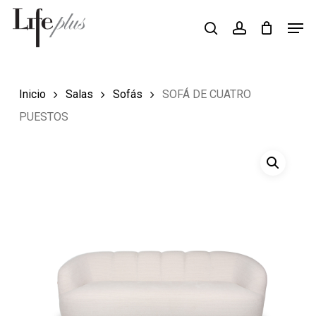
Skip
Men
Búsqueda
to
search
account
de
Close
productos
main
Menu
content
Inicio
Salas
Sofás
SOFÁ DE CUATRO
PUESTOS