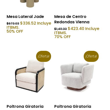
Añadir Al Carrito
Añadir Al Carrito
Mesa Lateral Jade
Mesa de Centro
Redondas Vienna
El
El
$
336.52
Incluye
$
673.03
precio
precio
ITBMS.
El
El
$
423.40
Incluye
$
1,411.33
original
actual
50% OFF
precio
precio
ITBMS.
era:
es:
original
actual
70% OFF
$673.03.
$336.52.
era:
es:
$1,411.33.
$423.40.
¡Oferta!
¡Oferta!
Añadir Al Carrito
Añadir Al Carrito
Poltrona Giratoria
Poltrona Giratoria