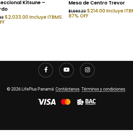
Añadir Al Carrito
Añadir Al Carrito
eccional Kitsune –
Mesa de Centro Trevor
erdo
El
El
$
214.00
Incluye ITB
$
1,593.23
precio
precio
87% OFF
El
El
$
2,033.00
Incluye ITBMS.
93
original
actual
precio
precio
FF
era:
es:
original
actual
$1,593.23.
$214.00.
era:
es:
$4,278.93.
$2,033.00.
facebook
youtube
instagram
© 2026 LifePlus Panamá.
Contáctanos
.
Términos y condiciones
.