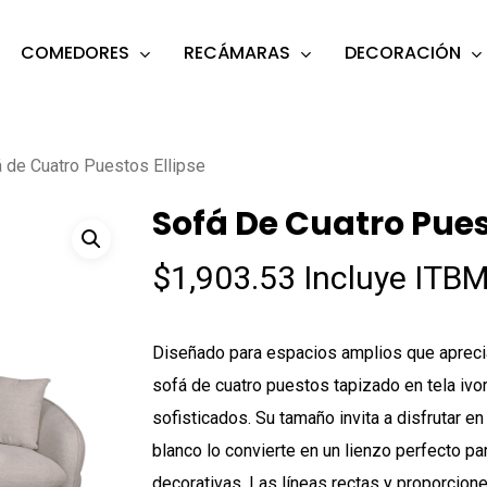
COMEDORES
RECÁMARAS
DECORACIÓN
s
o search or ESC to close
 de Cuatro Puestos Ellipse
Sofá De Cuatro Pues
$
1,903.53
Incluye ITBM
Diseñado para espacios amplios que aprecia
sofá de cuatro puestos tapizado en tela ivor
sofisticados. Su tamaño invita a disfrutar e
blanco lo convierte en un lienzo perfecto p
decorativas. Las líneas rectas y proporcione