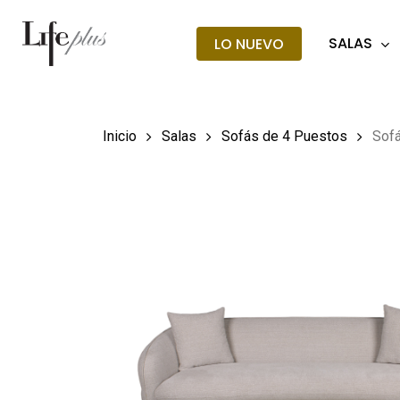
Skip
to
SALAS
LO NUEVO
main
Búsqueda
de
content
producto
Hit enter t
Inicio
Salas
Sofás de 4 Puestos
Sofá