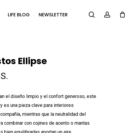
search
account
LIFE BLOG
NEWSLETTER
tos Ellipse
S.
n el diseño limpio y el confort generoso, este
y es una pieza clave para interiores
n compañía, mientras que la neutralidad del
ara combinar con cojines de acento o mantas
s bien equilibradas aportan un aire