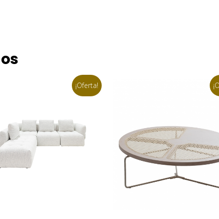
dos
¡Oferta!
¡O