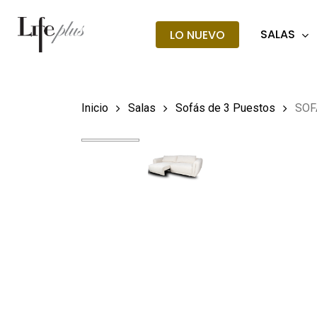
Skip
to
SALAS
LO NUEVO
main
Búsqueda
de
content
producto
Hit enter t
Inicio
Salas
Sofás de 3 Puestos
SOF