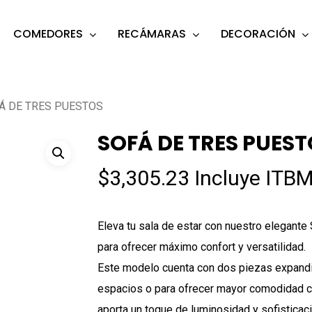
COMEDORES
RECÁMARAS
DECORACIÓN
s
o search or ESC to close
Á DE TRES PUESTOS
SOFÁ DE TRES PUES
$
3,305.23
Incluye ITBM
Eleva tu sala de estar con nuestro elegante
para ofrecer máximo confort y versatilidad.
Este modelo cuenta con dos piezas expandib
espacios o para ofrecer mayor comodidad cu
aporta un toque de luminosidad y sofisticac