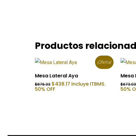
Productos relaciona
¡Oferta!
Añadir Al Carrito
Mesa Lateral Aya
Mesa 
El
El
$
438.17
Incluye ITBMS.
$
876.33
$
673.03
precio
precio
50% OFF
50% O
original
actual
era:
es:
$876.33.
$438.17.