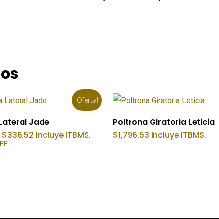
dos
¡Oferta!
Añadir Al Carrito
Añadir Al Carrito
Lateral Jade
Poltrona Giratoria Leticia
El
El
$
336.52
Incluye ITBMS.
$
1,796.53
Incluye ITBMS.
precio
precio
FF
original
actual
era:
es:
$673.03.
$336.52.