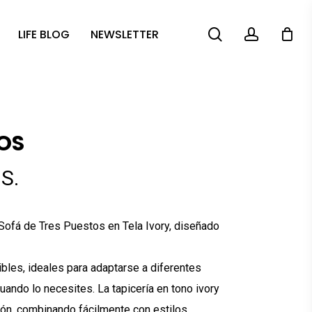
search
account
LIFE BLOG
NEWSLETTER
TOS
S.
 Sofá de Tres Puestos en Tela Ivory, diseñado
les, ideales para adaptarse a diferentes
ando lo necesites. La tapicería en tono ivory
ión, combinando fácilmente con estilos