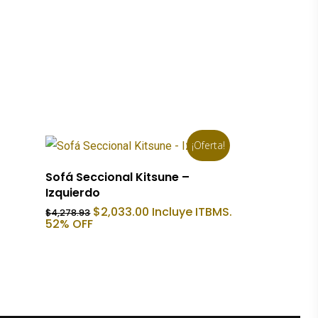
¡Oferta!
Añadir Al Carrito
Sofá Seccional Kitsune –
Izquierdo
El
El
$
2,033.00
Incluye ITBMS.
$
4,278.93
precio
precio
52% OFF
original
actual
era:
es:
$4,278.93.
$2,033.00.