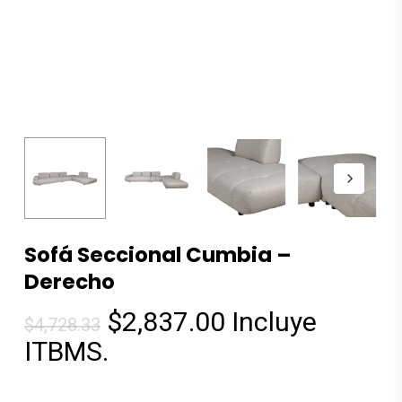
Sofá Seccional Cumbia –
Derecho
El
El
$
2,837.00
Incluye
$
4,728.33
precio
precio
ITBMS.
original
actual
era:
es: