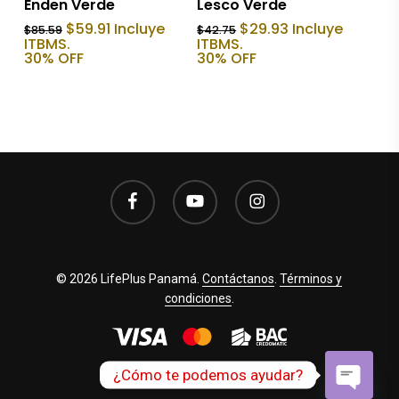
Enden Verde
Lesco Verde
El
El
El
El
$
59.91
Incluye
$
29.93
Incluye
$
85.59
$
42.75
precio
precio
precio
precio
ITBMS.
ITBMS.
original
actual
original
actual
30% OFF
30% OFF
era:
es:
era:
es:
$85.59.
$59.91.
$42.75.
$29.93.
facebook
youtube
instagram
© 2026 LifePlus Panamá.
Contáctanos
.
Términos y
condiciones
.
¿Cómo te podemos ayudar?