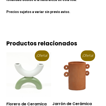
Precios sujetos a variar sin previo aviso.
Productos relacionados
¡Oferta!
¡Oferta!
Añadir Al Carrito
Añadir Al Carrito
Jarrón de Cerámica
Florero de Ceramica