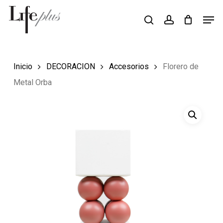
Skip
Men
Búsqueda
to
search
account
de
Close
productos
main
Menu
content
Inicio
DECORACION
Accesorios
Florero de
Metal Orba