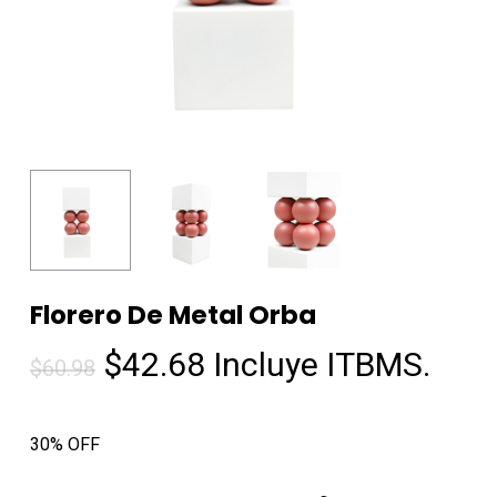
Florero De Metal Orba
El
El
$
42.68
Incluye ITBMS.
$
60.98
precio
precio
original
actual
30% OFF
era:
es:
$60.98.
$42.68.