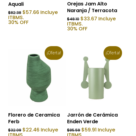
Orejas Jam Alto
Aquali
Naranja / Terracota
El
El
$
57.66
Incluye
$
82.38
precio
precio
ITBMS.
El
El
$
33.67
Incluye
$
48.10
original
actual
30% OFF
precio
precio
ITBMS.
era:
es:
original
actual
30% OFF
$82.38.
$57.66.
era:
es:
$48.10.
$33.67.
¡Oferta!
¡Oferta!
Añadir Al Carrito
Añadir Al Carrito
Jarrón de Cerámica
Florero de Ceramica
Enden Verde
Ferb
El
El
El
El
$
59.91
Incluye
$
22.46
Incluye
$
85.59
$
32.09
precio
precio
precio
precio
ITBMS.
ITBMS.