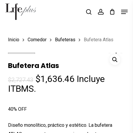
Skip
Men
Búsqueda
to
search
account
de
Close
productos
main
Menu
content
Inicio
Comedor
Bufeteras
Bufetera Atlas
Bufetera Atlas
El
El
$
1,636.46
Incluye
$
2,727.43
precio
precio
ITBMS.
original
actual
era:
es:
40% OFF
$2,727.43.
$1,636.46.
Diseño monolítico, práctico y estético. La bufetera