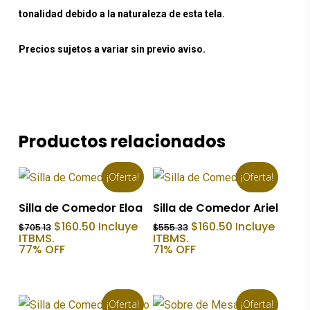
tonalidad debido a la naturaleza de esta tela.
Precios sujetos a variar sin previo aviso.
Productos relacionados
¡Oferta!
¡Oferta!
Añadir Al Carrito
Añadir Al Carrito
Silla de Comedor Eloa
Silla de Comedor Ariel
El
El
El
El
$
160.50
Incluye
$
160.50
Incluye
$
705.13
$
555.33
precio
precio
precio
precio
ITBMS.
ITBMS.
original
actual
original
actual
77% OFF
71% OFF
era:
es:
era:
es:
$705.13.
$160.50.
$555.33.
$160.50.
¡Oferta!
¡Oferta!