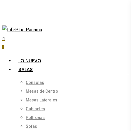
Skip
to
main
content
search
account
0
Menu
LO NUEVO
SALAS
Consolas
Mesas de Centro
Mesas Laterales
Gabinetes
Poltronas
Sofás