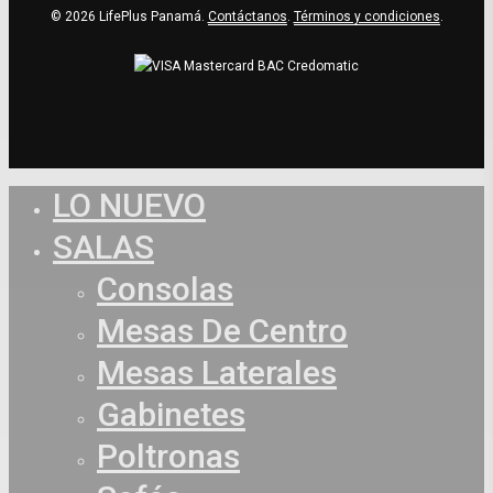
© 2026 LifePlus Panamá.
Contáctanos
.
Términos y condiciones
.
LO NUEVO
Close
Menu
SALAS
Consolas
Mesas De Centro
Mesas Laterales
Gabinetes
Poltronas