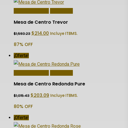
Añadir Al Carrito
Quick View
Mesa de Centro Trevor
El
El
$
214.00
Incluye ITBMS.
$
1,593.23
precio
precio
original
actual
87% OFF
era:
es:
$1,593.23.
$214.00.
¡Oferta!
Añadir Al Carrito
Quick View
Mesa de Centro Redonda Pure
El
El
$
203.09
Incluye ITBMS.
$
1,015.43
precio
precio
original
actual
80% OFF
era:
es:
$1,015.43.
$203.09.
¡Oferta!