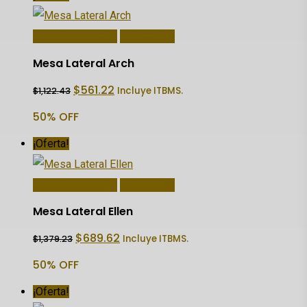
Añadir Al Carrito
Quick View
Mesa Lateral Arch
El
El
$
561.22
Incluye ITBMS.
$
1,122.43
precio
precio
original
actual
50% OFF
era:
es:
$1,122.43.
$561.22.
¡Oferta!
Añadir Al Carrito
Quick View
Mesa Lateral Ellen
El
El
$
689.62
Incluye ITBMS.
$
1,379.23
precio
precio
original
actual
50% OFF
era:
es:
$1,379.23.
$689.62.
¡Oferta!