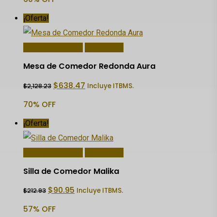
$3,401.53.
$1,360.61.
¡Oferta!
Añadir Al Carrito
Quick View
Mesa de Comedor Redonda Aura
El
El
$
638.47
Incluye ITBMS.
$
2,128.23
precio
precio
original
actual
70% OFF
era:
es:
$2,128.23.
$638.47.
¡Oferta!
Añadir Al Carrito
Quick View
Silla de Comedor Malika
El
El
$
90.95
Incluye ITBMS.
$
212.93
precio
precio
original
actual
57% OFF
era:
es: