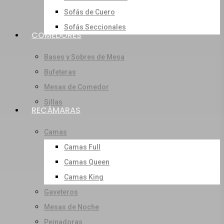
Sofás de Cuero
Sofás Seccionales
COMEDORES
Bases y Sobres de Mesa
Bufeteras
Mesas de Comedor
Sillas
RECÁMARAS
Camas
Camas Full
Camas Queen
Camas King
Gaveteros
Mesas de Noche
Peinadoras