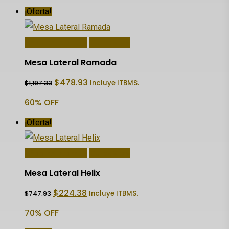
$212.93.
$90.95.
¡Oferta!
Añadir Al Carrito
Quick View
Mesa Lateral Ramada
El
El
$
478.93
Incluye ITBMS.
$
1,197.33
precio
precio
original
actual
60% OFF
era:
es:
$1,197.33.
$478.93.
¡Oferta!
Añadir Al Carrito
Quick View
Mesa Lateral Helix
El
El
$
224.38
Incluye ITBMS.
$
747.93
precio
precio
original
actual
70% OFF
era:
es:
$747.93.
$224.38.