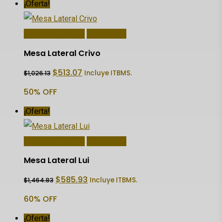
¡Oferta!
Añadir Al Carrito
Quick View
Mesa Lateral Crivo
El
El
$
513.07
Incluye ITBMS.
$
1,026.13
precio
precio
original
actual
50% OFF
era:
es:
$1,026.13.
$513.07.
¡Oferta!
Añadir Al Carrito
Quick View
Mesa Lateral Lui
El
El
$
585.93
Incluye ITBMS.
$
1,464.83
precio
precio
original
actual
60% OFF
era:
es:
$1,464.83.
$585.93.
¡Oferta!