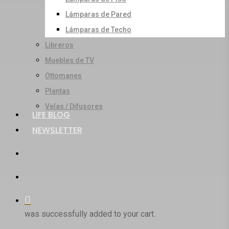
Lámparas de Pared
Lámparas de Techo
Libreros
Muebles de TV
Ottomanes
Plantas
Velas / Difusores
LIFE BLOG
NEWSLETTER
search
account
was successfully added to your cart.