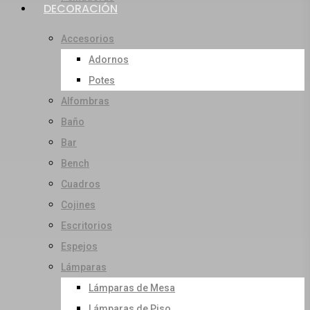
DECORACIÓN
Accesorios
Adornos
Potes
Alfombras
Baño
Bar
Bench
Cuadros
Cojines
Escritorios
Espejos
Lámparas
Lámparas de Mesa
Lámparas de Piso