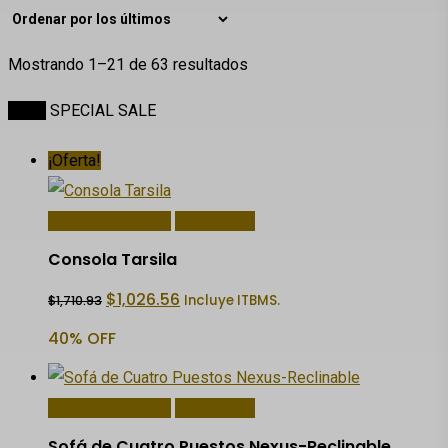
Ordenado
Mostrando 1–21 de 63 resultados
por
Inicio
SPECIAL SALE
los
últimos
¡Oferta!
Añadir Al Carrito
Quick View
Consola Tarsila
El
El
$
1,026.56
Incluye ITBMS.
$
1,710.93
precio
precio
original
actual
40% OFF
era:
es:
$1,710.93.
$1,026.56.
Añadir Al Carrito
Quick View
Sofá de Cuatro Puestos Nexus-Reclinable