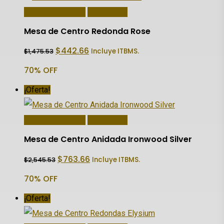
Añadir Al Carrito
Quick View
Mesa de Centro Redonda Rose
El
El
$
442.66
Incluye ITBMS.
$
1,475.53
precio
precio
original
actual
70% OFF
era:
es:
$1,475.53.
$442.66.
¡Oferta!
Añadir Al Carrito
Quick View
Mesa de Centro Anidada Ironwood Silver
El
El
$
763.66
Incluye ITBMS.
$
2,545.53
precio
precio
original
actual
70% OFF
era:
es:
$2,545.53.
$763.66.
¡Oferta!