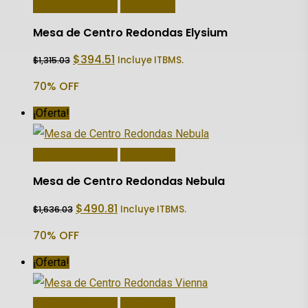
Añadir Al Carrito
Quick View
Mesa de Centro Redondas Elysium
El
El
$
394.51
Incluye ITBMS.
$
1,315.03
precio
precio
original
actual
70% OFF
era:
es:
$1,315.03.
$394.51.
¡Oferta!
Añadir Al Carrito
Quick View
Mesa de Centro Redondas Nebula
El
El
$
490.81
Incluye ITBMS.
$
1,636.03
precio
precio
original
actual
70% OFF
era:
es:
$1,636.03.
$490.81.
¡Oferta!
Añadir Al Carrito
Quick View