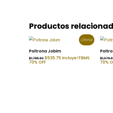
Productos relaciona
¡Oferta!
Añadir Al Carrito
Poltrona Jobim
Poltro
El
El
$
535.75
Incluye ITBMS.
$
1,785.83
$
1,079.
precio
precio
70% OFF
70% O
original
actual
era:
es:
$1,785.83.
$535.75.