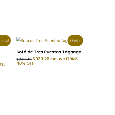
ferta!
¡Oferta!
Añadir Al Carrito
Sofá de Tres Puestos Taganga
El
El
$
930.26
Incluye ITBMS.
$
1,550.43
precio
precio
40% OFF
MS.
original
actual
era:
es:
$1,550.43.
$930.26.