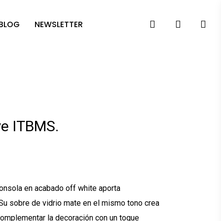
search
account
 BLOG
NEWSLETTER
ye ITBMS.
l
.56.
consola en acabado off white aporta
 Su sobre de vidrio mate en el mismo tono crea
 complementar la decoración con un toque