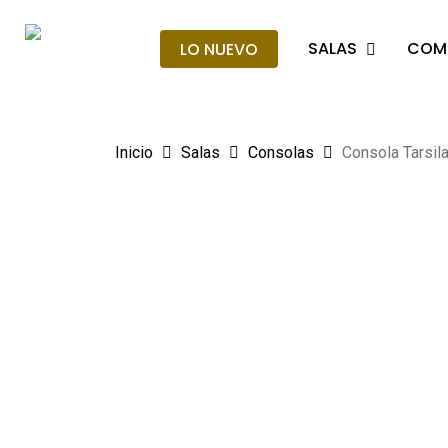
Skip
to
SALAS
COM
LO NUEVO
main
content
Inicio
Salas
Consolas
Consola Tarsil
Hit enter to search or ESC to close