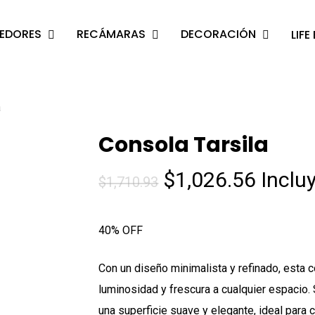
EDORES
RECÁMARAS
DECORACIÓN
LIFE
a
Consola Tarsila
El
El
$
1,026.56
Inclu
$
1,710.93
precio
precio
original
actua
40% OFF
era:
es:
$1,710.93.
$1,026
Con un diseño minimalista y refinado, esta 
luminosidad y frescura a cualquier espacio.
una superficie suave y elegante, ideal para