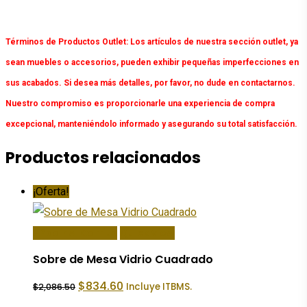
Términos de Productos Outlet:
Los artículos de nuestra sección outlet, ya
sean muebles o accesorios, pueden exhibir pequeñas imperfecciones en
sus acabados. Si desea más detalles, por favor, no dude en contactarnos.
Nuestro compromiso es proporcionarle una experiencia de compra
excepcional, manteniéndolo informado y asegurando su total satisfacción.
Productos relacionados
¡Oferta!
Añadir Al Carrito
Quick View
Sobre de Mesa Vidrio Cuadrado
El
El
$
834.60
Incluye ITBMS.
$
2,086.50
precio
precio
original
actual