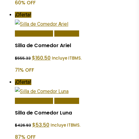
60% OFF
era:
es:
$2,086.50.
$834.60.
¡Oferta!
Añadir Al Carrito
Quick View
Silla de Comedor Ariel
El
El
$
160.50
Incluye ITBMS.
$
555.33
precio
precio
original
actual
71% OFF
era:
es:
$555.33.
$160.50.
¡Oferta!
Añadir Al Carrito
Quick View
Silla de Comedor Luna
El
El
$
53.50
Incluye ITBMS.
$
426.93
precio
precio
original
actual
87% OFF
era:
es: