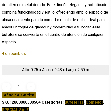
$3,401.53.
$1,360.61.
detalles en metal dorado. Este diseño elegante y sofisticado
combina funcionalidad y estilo, ofreciendo amplio espacio de
almacenamiento para tu comedor o sala de estar. Ideal para
añadir un toque de glamour y modernidad a tu hogar, esta
bufetera se convierte en el centro de atención de cualquier
espacio.
4 disponibles
Alto: 0.75 x Ancho: 0.48 x Largo: 2.50 m
Bufetera
Tenri
Añadir Al Carrito
cantidad
SKU:
2800000000584
Categorías:
Bufeteras
,
Comedor
,
SPECIAL SALE