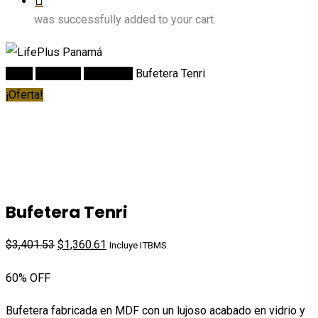
was successfully added to your cart.
Inicio
Comedor
Bufeteras
Bufetera Tenri
¡Oferta!
Bufetera Tenri
El
El
$
3,401.53
$
1,360.61
Incluye ITBMS.
precio
precio
60% OFF
original
actual
era:
es:
Bufetera fabricada en MDF con un lujoso acabado en vidrio y