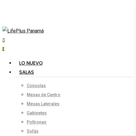
Skip
to
main
content
search
account
0
Menu
LO NUEVO
SALAS
Consolas
Mesas de Centro
Mesas Laterales
Gabinetes
Poltronas
Sofás