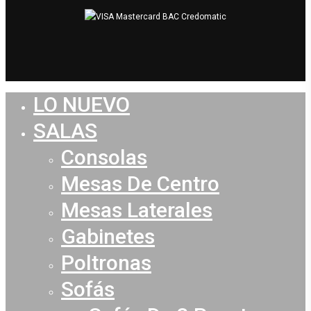
LO NUEVO
Close
Menu
SALAS
Consolas
Mesas De Centro
Mesas Laterales
Gabinetes
Poltronas
Sofás