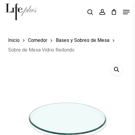
Skip
Men
Búsqueda
to
search
account
de
Close
productos
main
Menu
content
Inicio
Comedor
Bases y Sobres de Mesa
Sobre de Mesa Vidrio Redondo