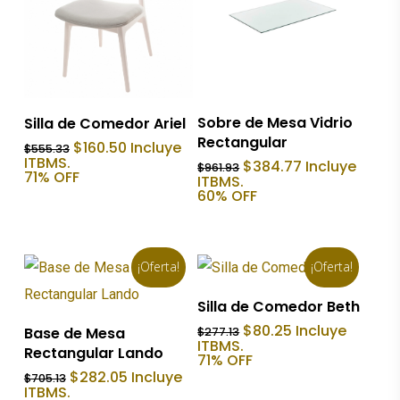
Añadir Al Carrito
Añadir Al Carrito
Sobre de Mesa Vidrio
Silla de Comedor Ariel
Rectangular
El
El
$
160.50
Incluye
$
555.33
precio
precio
ITBMS.
El
El
$
384.77
Incluye
$
961.93
original
actual
71% OFF
precio
precio
ITBMS.
era:
es:
original
actual
60% OFF
$555.33.
$160.50.
era:
es:
$961.93.
$384.77.
¡Oferta!
¡Oferta!
Añadir Al Carrito
Silla de Comedor Beth
Añadir Al Carrito
El
El
$
80.25
Incluye
Base de Mesa
$
277.13
precio
precio
ITBMS.
Rectangular Lando
original
actual
71% OFF
era:
es:
El
El
$
282.05
Incluye
$
705.13
$277.13.
$80.25.
precio
precio
ITBMS.