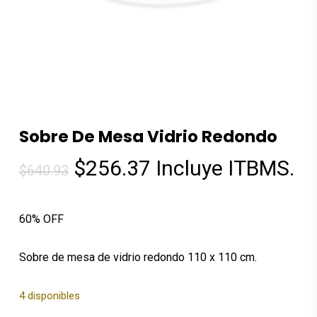
Sobre De Mesa Vidrio Redondo
El
El
$
256.37
Incluye ITBMS.
$
640.93
precio
precio
original
actual
60% OFF
era:
es:
$640.93.
$256.37.
Sobre de mesa de vidrio redondo 110 x 110 cm.
4 disponibles