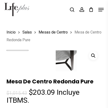
Skip
Men
Búsqueda
to
search
account
de
Close
productos
main
Menu
content
Inicio
Salas
Mesas de Centro
Mesa de Centro
Redonda Pure
Mesa De Centro Redonda Pure
El
El
$
203.09
Incluye
$
1,015.43
precio
precio
ITBMS.
original
actual