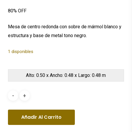
era:
es:
80% OFF
$1,015.43.
$203.09.
Mesa de centro redonda con sobre de mármol blanco y
estructura y base de metal tono negro.
1 disponibles
Alto: 0.50 x Ancho: 0.48 x Largo: 0.48 m
Añadir Al Carrito