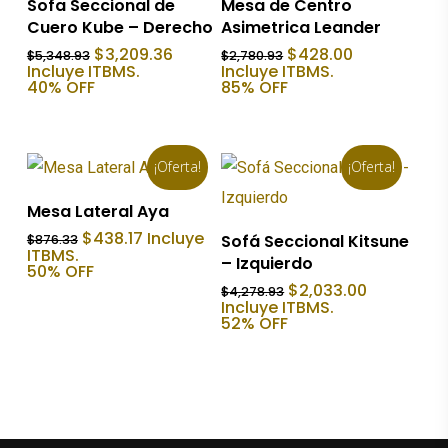
Sofa Seccional de
Mesa de Centro
Cuero Kube – Derecho
Asimetrica Leander
El
El
El
El
$
3,209.36
$
428.00
$
5,348.93
$
2,780.93
precio
precio
precio
precio
Incluye ITBMS.
Incluye ITBMS.
original
actual
original
actual
40% OFF
85% OFF
era:
es:
era:
es:
$5,348.93.
$3,209.36.
$2,780.93.
$428.00.
¡Oferta!
¡Oferta!
Añadir Al Carrito
Mesa Lateral Aya
Añadir Al Carrito
El
El
$
438.17
Incluye
Sofá Seccional Kitsune
$
876.33
precio
precio
ITBMS.
– Izquierdo
original
actual
50% OFF
era:
es:
El
El
$
2,033.00
$
4,278.93
$876.33.
$438.17.
precio
precio
Incluye ITBMS.
original
actual
52% OFF
era:
es:
$4,278.93.
$2,033.00