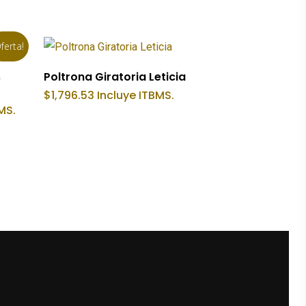
ferta!
Añadir Al Carrito
s
Poltrona Giratoria Leticia
$
1,796.53
Incluye ITBMS.
MS.