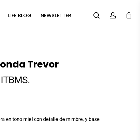
search
account
LIFE BLOG
NEWSLETTER
donda Trevor
 ITBMS.
.
a en tono miel con detalle de mimbre, y base