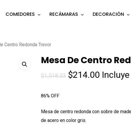
COMEDORES
RECÁMARAS
DECORACIÓN
s
o search or ESC to close
e Centro Redonda Trevor
Mesa De Centro Re
El
El
$
214.00
Incluye
$
1,518.33
precio
precio
original
actual
86% OFF
era:
es:
$1,518.33.
$214.00
Mesa de centro redonda con sobre de mader
de acero en color gris.