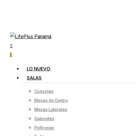
Skip
to
main
content
search
account
Hit enter to search or ESC to close
0
Menu
LO NUEVO
SALAS
Consolas
Mesas de Centro
Mesas Laterales
Gabinetes
Poltronas