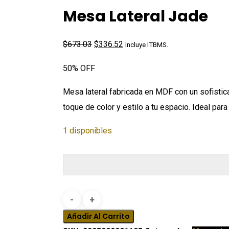
Mesa Lateral Jade
El
El
$
673.03
$
336.52
Incluye ITBMS.
precio
precio
50% OFF
original
actual
era:
es:
Mesa lateral fabricada en MDF con un sofistic
$673.03.
$336.52.
toque de color y estilo a tu espacio. Ideal pa
1 disponibles
Mesa
Lateral
Añadir Al Carrito
Jade