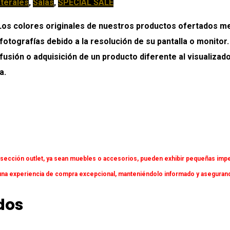
terales
,
Salas
,
SPECIAL SALE
colores originales de nuestros productos ofertados medi
 fotografías debido a la resolución de su pantalla o monitor
onfusión o adquisición de un producto diferente al visualiz
a.
 sección outlet, ya sean muebles o accesorios, pueden exhibir pequeñas impe
a experiencia de compra excepcional, manteniéndolo informado y asegurando 
dos