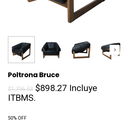
Poltrona Bruce
El
El
$
898.27
Incluye
$
1,796.53
precio
precio
ITBMS.
original
actual
era:
es:
50% OFF
$1,796.53.
$898.27.