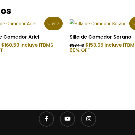
dos
¡Oferta!
¡O
Añadir Al Carrito
Añadir Al Carrito
de Comedor Ariel
Silla de Comedor Sorano
El
El
El
El
$
160.50
Incluye ITBMS.
$
153.65
Incluye ITBM
$
384.13
precio
precio
precio
precio
FF
60% OFF
original
actual
original
actual
era:
es:
era:
es:
$555.33.
$160.50.
$384.13.
$153.65.
facebook
youtube
instagram