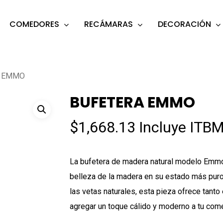
COMEDORES
RECÁMARAS
DECORACIÓN
s
o search or ESC to close
A EMMO
BUFETERA EMMO
$
1,668.13
Incluye ITBM
La bufetera de madera natural modelo Emm
belleza de la madera en su estado más puro.
las vetas naturales, esta pieza ofrece tanto
agregar un toque cálido y moderno a tu come