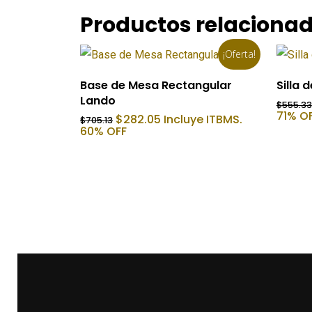
Productos relaciona
¡Oferta!
Añadir Al Carrito
Base de Mesa Rectangular
Silla 
Lando
$
555.33
71% O
El
El
$
282.05
Incluye ITBMS.
$
705.13
precio
precio
60% OFF
original
actual
era:
es:
$705.13.
$282.05.