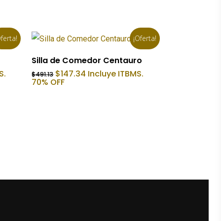
ferta!
¡Oferta!
Añadir Al Carrito
Silla de Comedor Centauro
El
El
S.
$
147.34
Incluye ITBMS.
$
491.13
precio
precio
70% OFF
original
actual
era:
es:
$491.13.
$147.34.