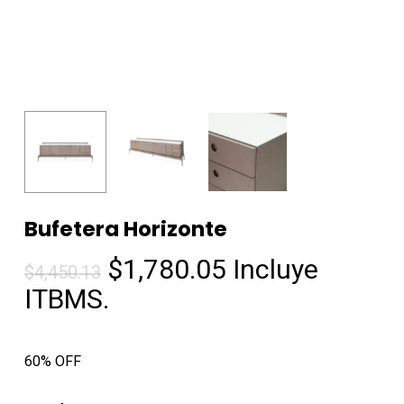
Bufetera Horizonte
El
El
$
1,780.05
Incluye
$
4,450.13
precio
precio
ITBMS.
original
actual
era:
es:
60% OFF
$4,450.13.
$1,780.05.