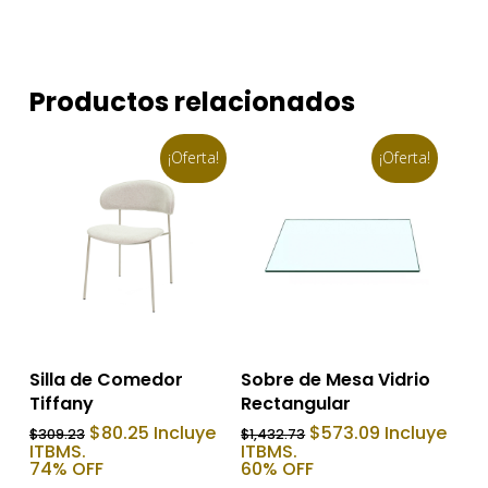
Productos relacionados
¡Oferta!
¡Oferta!
Añadir Al Carrito
Añadir Al Carrito
Silla de Comedor
Sobre de Mesa Vidrio
Tiffany
Rectangular
El
El
El
El
$
80.25
Incluye
$
573.09
Incluye
$
309.23
$
1,432.73
precio
precio
precio
precio
ITBMS.
ITBMS.
original
actual
original
actual
74% OFF
60% OFF
era:
es:
era:
es: