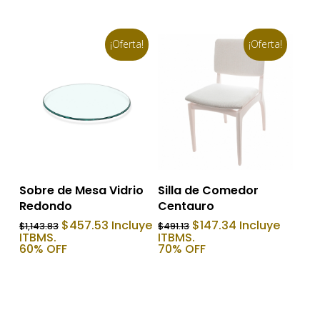
$309.23.
$80.25.
$1,432.73.
$573.09.
¡Oferta!
¡Oferta!
Añadir Al Carrito
Añadir Al Carrito
Sobre de Mesa Vidrio
Silla de Comedor
Redondo
Centauro
El
El
El
El
$
457.53
Incluye
$
147.34
Incluye
$
1,143.83
$
491.13
precio
precio
precio
precio
ITBMS.
ITBMS.
original
actual
original
actual
60% OFF
70% OFF
era:
es:
era:
es:
$1,143.83.
$457.53.
$491.13.
$147.34.