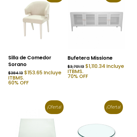
Añadir Al Carrito
Añadir Al Carrito
Silla de Comedor
Bufetera Missione
Sorano
El
El
$
1,110.34
Incluye
$
3,701.13
precio
precio
ITBMS.
El
El
$
153.65
Incluye
$
384.13
original
actual
70% OFF
precio
precio
ITBMS.
era:
es:
original
actual
60% OFF
$3,701.13.
$1,110.34.
era:
es:
$384.13.
$153.65.
¡Oferta!
¡Oferta!