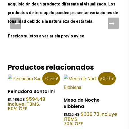
adquisición de un producto diferente al visualizado. Los
productos de terciopelo pueden presentar variaciones de
tonalidad debido a la naturaleza de esta tela.
Precios sujetos a variar sin previo aviso.
Productos relacionados
¡Oferta!
¡Oferta!
Añadir Al Carrito
Peinadora Santorini
Añadir Al Carrito
El
El
$
594.49
Mesa de Noche
$
1,486.23
precio
precio
Incluye ITBMS.
Bibbiena
original
actual
60% OFF
era:
es:
El
El
$
336.73
Incluye
$
1,122.43
$1,486.23.
$594.49.
precio
precio
ITBMS.
original
actual
70% OFF
era:
es: