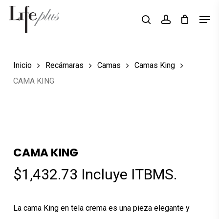
Skip
Men
Búsqueda
to
search
account
de
Close
productos
main
Menu
content
Inicio
Recámaras
Camas
Camas King
CAMA KING
CAMA KING
$
1,432.73
Incluye ITBMS.
La cama King en tela crema es una pieza elegante y