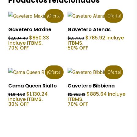
Productos relacionados
¡Oferta!
¡Oferta!
Añadir Al Carrito
Añadir Al Carrito
Gavetero Maxine
Gavetero Atenas
El
El
El
El
$
850.33
$
785.92
Incluye
$
2,834.43
$
1,571.83
precio
precio
precio
precio
Incluye ITBMS.
ITBMS.
original
actual
original
actual
70% OFF
50% OFF
era:
es:
era:
es:
$2,834.43.
$850.33.
$1,571.83.
$785.92.
¡Oferta!
¡Oferta!
Añadir Al Carrito
Añadir Al Carrito
Cama Queen Rialto
Gavetero Bibbiena
El
El
El
El
$
1,130.24
$
885.64
Incluye
$
1,614.63
$
2,952.13
precio
precio
precio
precio
Incluye ITBMS.
ITBMS.
original
actual
original
actual
30% OFF
70% OFF
era:
es:
era:
es:
$1,614.63.
$1,130.24.
$2,952.13.
$885.64.