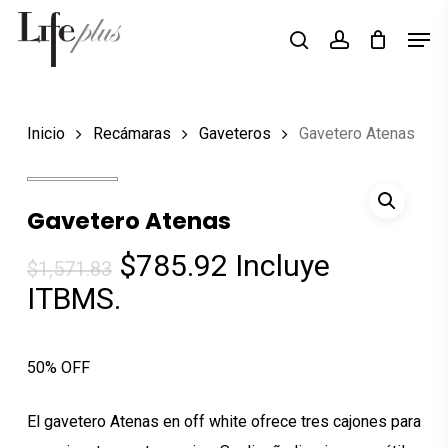
Skip
Men
Búsqueda
to
search
account
de
Close
productos
main
Menu
content
Inicio
Recámaras
Gaveteros
Gavetero Atenas
Gavetero Atenas
El
El
$
785.92
Incluye
$
1,571.83
precio
precio
ITBMS.
original
actual
era:
es:
50% OFF
$1,571.83.
$785.92.
El gavetero Atenas en off white ofrece tres cajones para