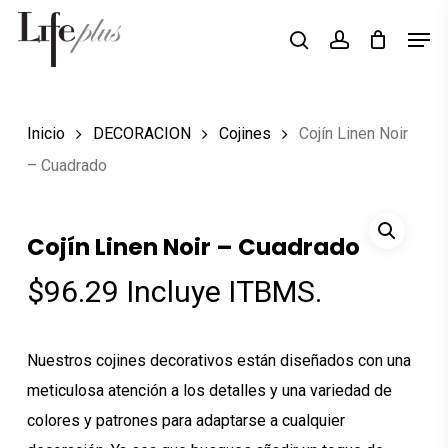
Skip
Men
Búsqueda
to
search
account
de
Close
productos
main
Menu
content
Inicio
DECORACION
Cojines
Cojín Linen Noir
– Cuadrado
Cojín Linen Noir – Cuadrado
$
96.29
Incluye ITBMS.
Nuestros cojines decorativos están diseñados con una
meticulosa atención a los detalles y una variedad de
colores y patrones para adaptarse a cualquier