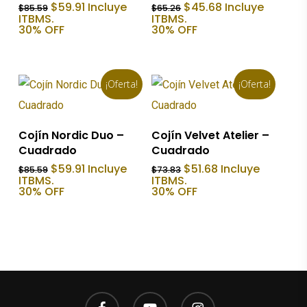
El
El
El
El
$
59.91
Incluye
$
45.68
Incluye
$
85.59
$
65.26
precio
precio
precio
precio
ITBMS.
ITBMS.
original
actual
original
actual
30% OFF
30% OFF
era:
es:
era:
es:
$85.59.
$59.91.
$65.26.
$45.68.
¡Oferta!
¡Oferta!
Añadir Al Carrito
Añadir Al Carrito
Cojín Nordic Duo –
Cojín Velvet Atelier –
Cuadrado
Cuadrado
El
El
El
El
$
59.91
Incluye
$
51.68
Incluye
$
85.59
$
73.83
precio
precio
precio
precio
ITBMS.
ITBMS.
original
actual
original
actual
30% OFF
30% OFF
era:
es:
era:
es:
$85.59.
$59.91.
$73.83.
$51.68.
facebook
youtube
instagram