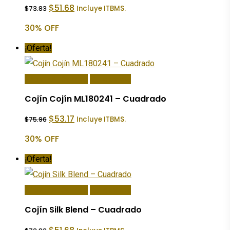
El
El
$
51.68
Incluye ITBMS.
$
73.83
precio
precio
original
actual
30% OFF
era:
es:
$73.83.
$51.68.
¡Oferta!
Añadir Al Carrito
Quick View
Cojín Cojín ML180241 – Cuadrado
El
El
$
53.17
Incluye ITBMS.
$
75.96
precio
precio
original
actual
30% OFF
era:
es:
$75.96.
$53.17.
¡Oferta!
Añadir Al Carrito
Quick View
Cojín Silk Blend – Cuadrado
El
El