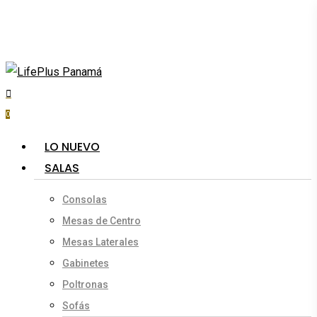
Skip
to
main
content
search
account
0
Menu
LO NUEVO
SALAS
Consolas
Mesas de Centro
Mesas Laterales
Gabinetes
Poltronas
Sofás