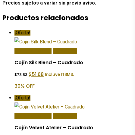
Precios sujetos a variar sin previo aviso.
Productos relacionados
¡Oferta!
Añadir Al Carrito
Quick View
Cojín Silk Blend – Cuadrado
El
El
$
51.68
Incluye ITBMS.
$
73.83
precio
precio
original
actual
30% OFF
era:
es:
$73.83.
$51.68.
¡Oferta!
Añadir Al Carrito
Quick View
Cojín Velvet Atelier – Cuadrado