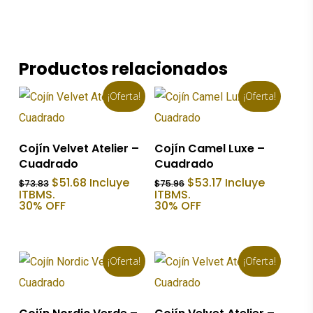
Productos relacionados
¡Oferta!
¡Oferta!
Añadir Al Carrito
Añadir Al Carrito
Cojín Velvet Atelier –
Cojín Camel Luxe –
Cuadrado
Cuadrado
El
El
El
El
$
51.68
Incluye
$
53.17
Incluye
$
73.83
$
75.96
precio
precio
precio
precio
ITBMS.
ITBMS.
original
actual
original
actual
30% OFF
30% OFF
era:
es:
era:
es:
$73.83.
$51.68.
$75.96.
$53.17.
¡Oferta!
¡Oferta!
Añadir Al Carrito
Añadir Al Carrito