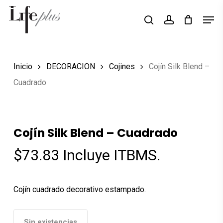
Skip
Men
Búsqueda
to
search
account
de
Close
productos
main
Menu
content
Inicio
DECORACION
Cojines
Cojín Silk Blend –
Cuadrado
Cojín Silk Blend – Cuadrado
$
73.83
Incluye ITBMS.
Cojín cuadrado decorativo estampado.
Sin existencias