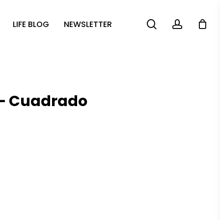
search
account
LIFE BLOG
NEWSLETTER
r – Cuadrado