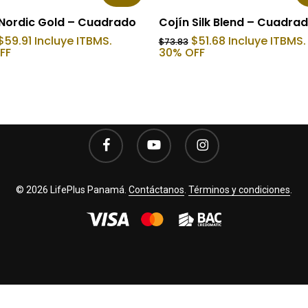
Añadir Al Carrito
Añadir Al Carrito
 Nordic Gold – Cuadrado
Cojín Silk Blend – Cuadra
El
El
El
El
$
59.91
Incluye ITBMS.
$
51.68
Incluye ITBMS.
$
73.83
precio
precio
precio
precio
FF
30% OFF
original
actual
original
actual
era:
es:
era:
es:
$85.59.
$59.91.
$73.83.
$51.68.
facebook
youtube
instagram
© 2026 LifePlus Panamá.
Contáctanos
.
Términos y condiciones
.