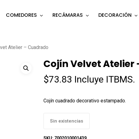
COMEDORES
RECÁMARAS
DECORACIÓN
s
o search or ESC to close
lvet Atelier – Cuadrado
Cojín Velvet Atelie
$
73.83
Incluye ITBMS.
Cojín cuadrado decorativo estampado.
Sin existencias
SKU:
7002010001439