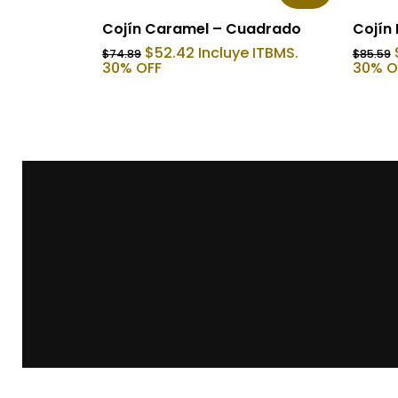
Añadir Al Carrito
Cojín Caramel – Cuadrado
Cojín
El
El
$
52.42
Incluye ITBMS.
$
74.89
$
85.59
precio
precio
30% OFF
30% O
original
actual
era:
es:
$74.89.
$52.42.