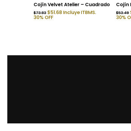
Añadir Al Carrito
Cojín Velvet Atelier – Cuadrado
Cojín
El
El
$
51.68
Incluye ITBMS.
$
73.83
$
53.49
precio
precio
30% OFF
30% O
original
actual
era:
es:
$73.83.
$51.68.