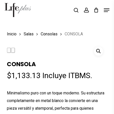
Skip
Men
Búsqueda
to
search
account
de
Close
productos
main
Menu
content
Inicio
Salas
Consolas
CONSOLA
CONSOLA
$
1,133.13
Incluye ITBMS.
Minimalismo puro con un toque moderno. Su estructura
completamente en metal blanco la convierte en una
pieza versátil y atemporal, perfecta para quienes