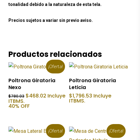
tonalidad debido a la naturaleza de esta tela.
Precios sujetos a variar sin previo aviso.
Productos relacionados
¡Oferta!
Añadir Al Carrito
Añadir Al Carrito
Poltrona Giratoria
Poltrona Giratoria
Nexo
Leticia
El
El
$
468.02
Incluye
$
1,796.53
Incluye
$
780.03
precio
precio
ITBMS.
ITBMS.
original
actual
40% OFF
era:
es:
$780.03.
$468.02.
¡Oferta!
¡Oferta!