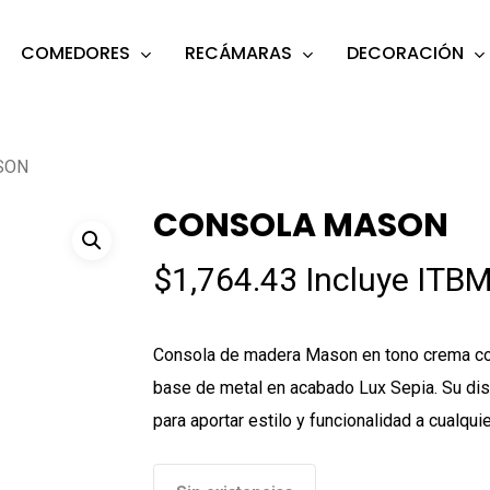
COMEDORES
RECÁMARAS
DECORACIÓN
s
o search or ESC to close
SON
CONSOLA MASON
$
1,764.43
Incluye ITBM
Consola de madera Mason en tono crema con
base de metal en acabado Lux Sepia. Su dis
para aportar estilo y funcionalidad a cualqui