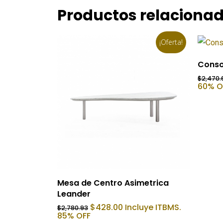
Productos relaciona
¡Oferta!
Conso
$
2,470.
60% O
Añadir Al Carrito
Mesa de Centro Asimetrica
Leander
El
El
$
428.00
Incluye ITBMS.
$
2,780.93
precio
precio
85% OFF
original
actual