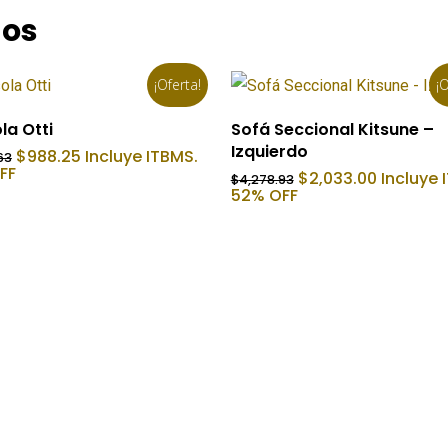
dos
¡Oferta!
¡O
Añadir Al Carrito
Añadir Al Carrito
la Otti
Sofá Seccional Kitsune –
Izquierdo
El
El
$
988.25
Incluye ITBMS.
63
precio
precio
FF
El
El
$
2,033.00
Incluye 
$
4,278.93
original
actual
precio
precio
52% OFF
era:
es:
original
actual
$2,470.63.
$988.25.
era:
es:
$4,278.93.
$2,033.0