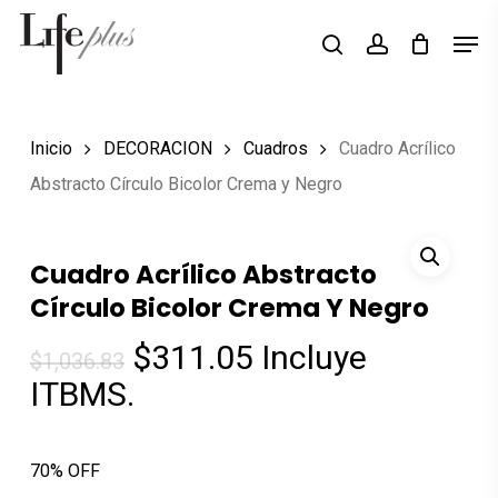
Skip
Men
Búsqueda
to
search
account
de
Close
productos
main
Menu
content
Inicio
DECORACION
Cuadros
Cuadro Acrílico
Abstracto Círculo Bicolor Crema y Negro
Cuadro Acrílico Abstracto
Círculo Bicolor Crema Y Negro
El
El
$
311.05
Incluye
$
1,036.83
precio
precio
ITBMS.
original
actual
era:
es:
70% OFF
$1,036.83.
$311.05.