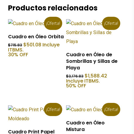
Productos relacionados
¡Oferta!
¡Oferta!
Añadir Al Carrito
Cuadro en Óleo Orbita
El
El
$
501.08
Incluye
$
715.83
precio
precio
ITBMS.
Añadir Al Carrito
original
actual
30% OFF
Cuadro en Óleo de
era:
es:
Sombrillas y Sillas de
$715.83.
$501.08.
Playa
El
El
$
1,588.42
$
3,176.83
precio
precio
Incluye ITBMS.
original
actual
50% OFF
era:
es:
$3,176.83.
$1,588.42.
¡Oferta!
¡Oferta!
Añadir Al Carrito
Cuadro en Óleo
Mistura
Añadir Al Carrito
Cuadro Print Papel