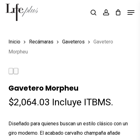
Skip
Men
Búsqueda
to
search
account
de
Close
productos
main
Menu
content
Inicio
Recámaras
Gaveteros
Gavetero
Morpheu
Gavetero Morpheu
$
2,064.03
Incluye ITBMS.
Diseñado para quienes buscan un estilo clásico con un
giro moderno. El acabado carvalho champaña añade