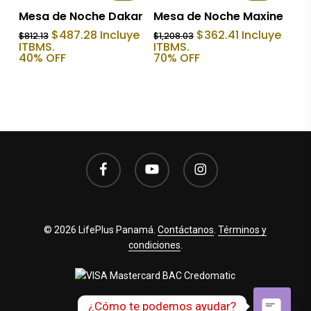
Añadir Al Carrito
Añadir Al Carrito
Mesa de Noche Dakar
Mesa de Noche Maxine
El
El
El
El
$
487.28
Incluye
$
362.41
Incluye
$
812.13
$
1,208.03
precio
precio
precio
precio
ITBMS.
ITBMS.
original
actual
original
actual
40% OFF
70% OFF
era:
es:
era:
es:
$812.13.
$487.28.
$1,208.03.
$362.41.
facebook
youtube
instagram
© 2026 LifePlus Panamá.
Contáctanos
.
Términos y
condiciones
.
¿Cómo te podemos ayudar?