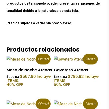
productos de terciopelo pueden presentar variaciones de
tonalidad debido a la naturaleza de esta tela.
Precios sujetos a variar sin previo aviso.
Productos relacionados
¡Oferta!
¡Oferta!
Añadir Al Carrito
Añadir Al Carrito
Mesa de Noche Atenas
Gavetero Atenas
El
El
El
El
$
557.90
Incluye
$
785.92
Incluye
$
929.83
$
1,571.83
precio
precio
precio
precio
ITBMS.
ITBMS.
original
actual
original
actual
40% OFF
50% OFF
era:
es:
era:
es:
$929.83.
$557.90.
$1,571.83.
$785.92.
¡Oferta!
¡Oferta!