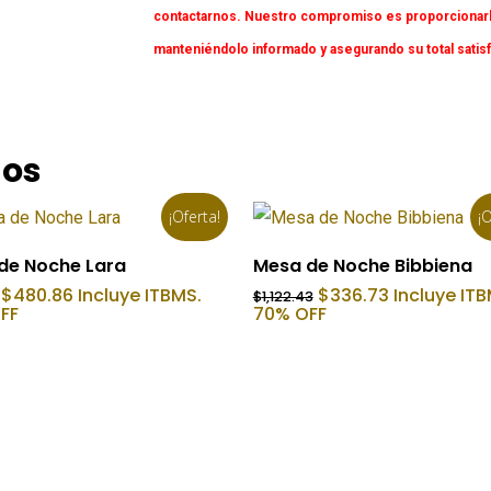
contactarnos. Nuestro compromiso es proporcionarl
manteniéndolo informado y asegurando su total satis
dos
¡Oferta!
¡O
Añadir Al Carrito
Añadir Al Carrito
de Noche Lara
Mesa de Noche Bibbiena
El
El
El
El
$
480.86
Incluye ITBMS.
$
336.73
Incluye ITB
$
1,122.43
precio
precio
precio
precio
FF
70% OFF
original
actual
original
actual
era:
es:
era:
es:
$801.43.
$480.86.
$1,122.43.
$336.73.