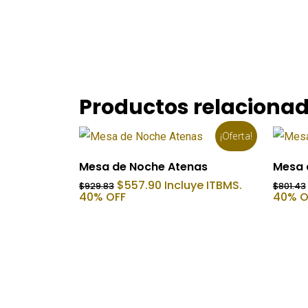
Productos relaciona
¡Oferta!
Añadir Al Carrito
Mesa de Noche Atenas
Mesa 
El
El
$
557.90
Incluye ITBMS.
$
929.83
$
801.43
precio
precio
40% OFF
40% O
original
actual
era:
es:
$929.83.
$557.90.