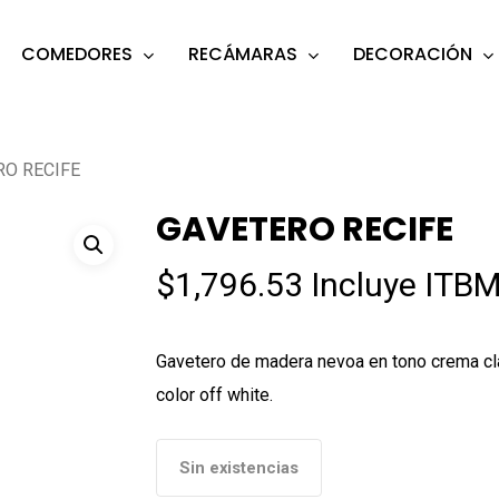
COMEDORES
RECÁMARAS
DECORACIÓN
s
o search or ESC to close
RO RECIFE
GAVETERO RECIFE
$
1,796.53
Incluye ITBM
Gavetero de madera nevoa en tono crema cla
color off white.
Sin existencias