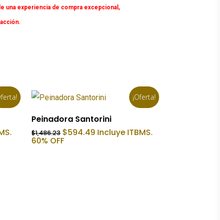
e una experiencia de compra excepcional,
facción.
ferta!
¡Oferta!
Añadir Al Carrito
Peinadora Santorini
El
El
MS.
$
594.49
Incluye ITBMS.
$
1,486.23
precio
precio
60% OFF
original
actual
era:
es:
$1,486.23.
$594.49.