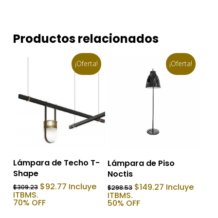
Productos relacionados
¡Oferta!
¡Oferta!
Añadir Al Carrito
Añadir Al Carrito
Lámpara de Techo T-
Lámpara de Piso
Shape
Noctis
El
El
El
El
$
92.77
Incluye
$
149.27
Incluye
$
309.23
$
298.53
precio
precio
precio
precio
ITBMS.
ITBMS.
original
actual
original
actual
70% OFF
50% OFF
era:
es:
era:
es:
$309.23.
$92.77.
$298.53.
$149.27.