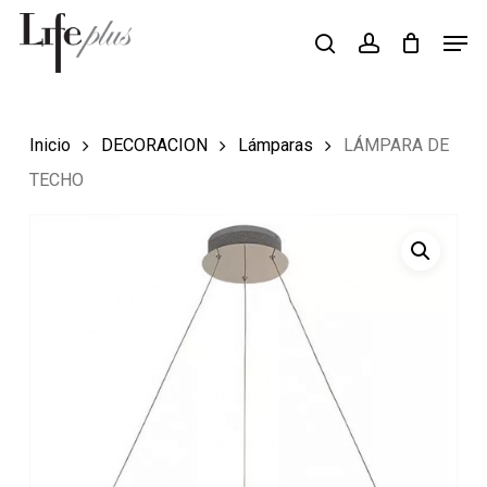
Skip
Men
Búsqueda
to
search
account
de
Close
productos
main
Menu
content
Inicio
DECORACION
Lámparas
LÁMPARA DE
TECHO