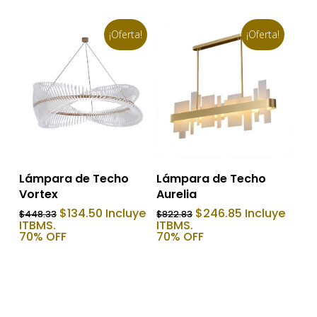
¡Oferta!
¡Oferta!
Añadir Al Carrito
Añadir Al Carrito
Lámpara de Techo
Lámpara de Techo
Vortex
Aurelia
El
El
El
El
$
134.50
Incluye
$
246.85
Incluye
$
448.33
$
822.83
precio
precio
precio
precio
ITBMS.
ITBMS.
original
actual
original
actual
70% OFF
70% OFF
era:
es:
era:
es:
$448.33.
$134.50.
$822.83.
$246.85.