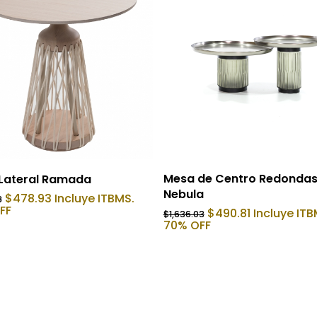
Añadir Al Carrito
Añadir Al Carrito
Mesa de Centro Redonda
Lateral Ramada
Nebula
El
El
$
478.93
Incluye ITBMS.
3
precio
precio
FF
El
El
$
490.81
Incluye ITB
$
1,636.03
original
actual
precio
precio
70% OFF
era:
es:
original
actual
$1,197.33.
$478.93.
era:
es:
$1,636.03.
$490.81.