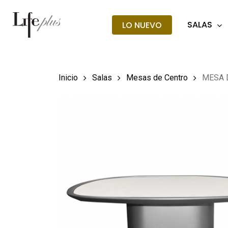
Skip
to
SALAS
LO NUEVO
main
Búsqueda
de
content
producto
Hit enter t
Inicio
Salas
Mesas de Centro
MESA 