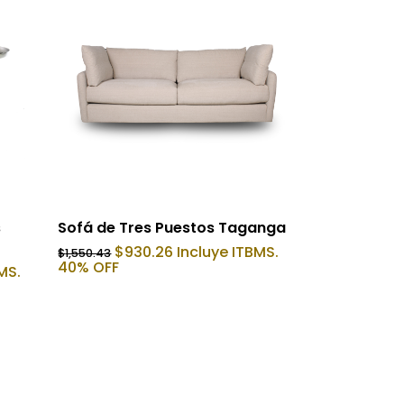
Añadir Al Carrito
s
Sofá de Tres Puestos Taganga
El
El
$
930.26
Incluye ITBMS.
$
1,550.43
precio
precio
40% OFF
MS.
original
actual
era:
es:
$1,550.43.
$930.26.