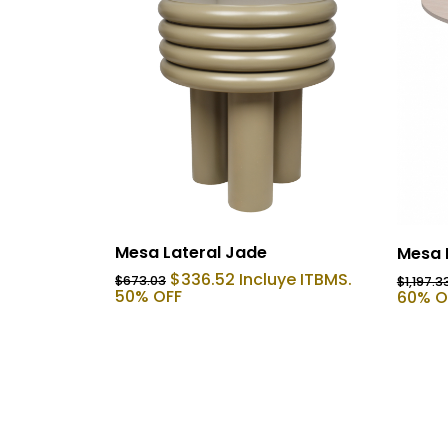
Añadir Al Carrito
Mesa Lateral Jade
Mesa 
El
El
$
336.52
Incluye ITBMS.
$
673.03
$
1,197.3
precio
precio
50% OFF
60% O
original
actual
era:
es:
$673.03.
$336.52.