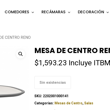
COMEDORES
RECÁMARAS
DECORACIÓN
s
o search or ESC to close
DE CENTRO RENO
MESA DE CENTRO R
$
1,593.23
Incluye ITBM
Sin existencias
SKU:
2202001000141
Categorías:
Mesas de Centro
,
Salas