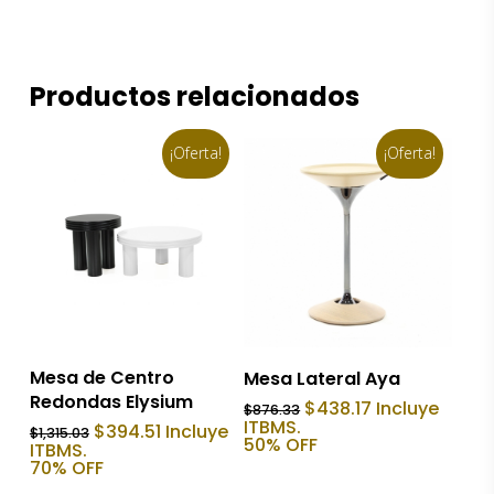
Productos relacionados
¡Oferta!
¡Oferta!
Añadir Al Carrito
Añadir Al Carrito
Mesa de Centro
Mesa Lateral Aya
Redondas Elysium
El
El
$
438.17
Incluye
$
876.33
precio
precio
ITBMS.
El
El
$
394.51
Incluye
$
1,315.03
original
actual
50% OFF
precio
precio
ITBMS.
era:
es:
original
actual
70% OFF
$876.33.
$438.17.
era:
es: