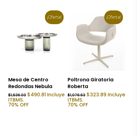
$1,315.03.
$394.51.
¡Oferta!
¡Oferta!
Añadir Al Carrito
Añadir Al Carrito
Mesa de Centro
Poltrona Giratoria
Redondas Nebula
Roberta
El
El
El
El
$
490.81
Incluye
$
323.89
Incluye
$
1,636.03
$
1,079.63
precio
precio
precio
precio
ITBMS.
ITBMS.
original
actual
original
actual
70% OFF
70% OFF
era:
es:
era:
es:
$1,636.03.
$490.81.
$1,079.63.
$323.89.