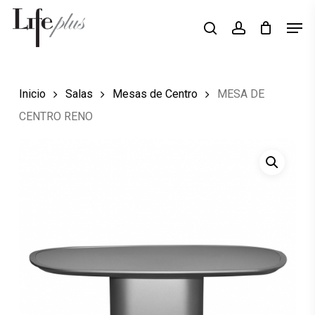
Skip
Men
Búsqueda
to
search
account
de
Close
productos
main
Menu
content
Inicio
Salas
Mesas de Centro
MESA DE
CENTRO RENO