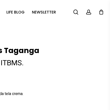
search
account
LIFE BLOG
NEWSLETTER
os Taganga
 ITBMS.
.
da tela crema.