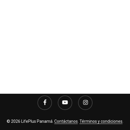
facebook
youtube
instagram
© 2026 LifePlus Panamá.
Contáctanos
.
Términos y condiciones
.