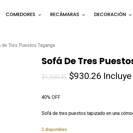
COMEDORES
RECÁMARAS
DECORACIÓN
s
o search or ESC to close
 de Tres Puestos Taganga
Sofá De Tres Puest
El
El
$
930.26
Incluye
$
1,550.43
precio
precio
original
actual
40% OFF
era:
es:
$1,550.43.
$930.26
Sofá de tres puestos tapizado en una cómo
2 disponibles