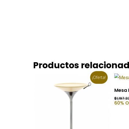
Productos relaciona
¡Oferta!
Mesa 
$
1,197.3
60% O