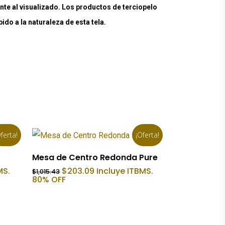
nte al visualizado. Los productos de terciopelo
do a la naturaleza de esta tela.
ferta!
¡Oferta!
Añadir Al Carrito
Mesa de Centro Redonda Pure
El
El
MS.
$
203.09
Incluye ITBMS.
$
1,015.43
precio
precio
80% OFF
original
actual
era:
es:
$1,015.43.
$203.09.