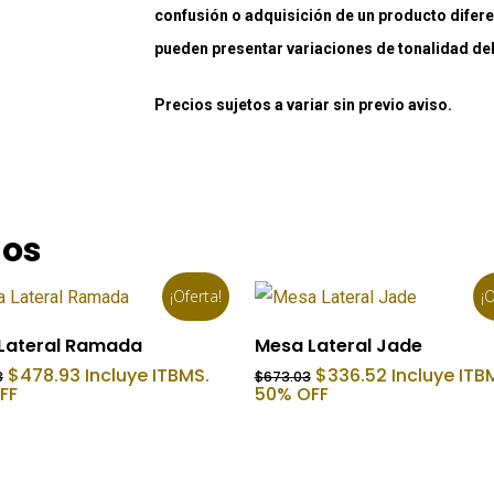
confusión o adquisición de un producto difere
pueden presentar variaciones de tonalidad debi
Precios sujetos a variar sin previo aviso.
dos
¡Oferta!
¡O
Añadir Al Carrito
Añadir Al Carrito
Lateral Ramada
Mesa Lateral Jade
El
El
El
El
$
478.93
Incluye ITBMS.
$
336.52
Incluye ITB
3
$
673.03
precio
precio
precio
precio
FF
50% OFF
original
actual
original
actual
era:
es:
era:
es:
$1,197.33.
$478.93.
$673.03.
$336.52.