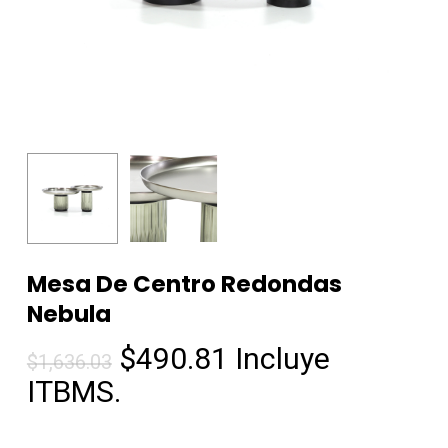
Mesa De Centro Redondas
Nebula
El
El
$
490.81
Incluye
$
1,636.03
precio
precio
ITBMS.
original
actual
era:
es: