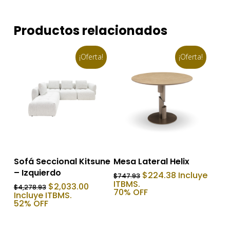
Productos relacionados
¡Oferta!
¡Oferta!
Añadir Al Carrito
Añadir Al Carrito
Sofá Seccional Kitsune
Mesa Lateral Helix
– Izquierdo
El
El
$
224.38
Incluye
$
747.93
precio
precio
ITBMS.
El
El
$
2,033.00
$
4,278.93
original
actual
70% OFF
precio
precio
Incluye ITBMS.
era:
es:
original
actual
52% OFF
$747.93.
$224.38.
era:
es:
$4,278.93.
$2,033.00.