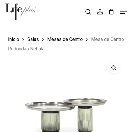
Skip
Men
Búsqueda
to
search
account
de
Close
productos
main
Menu
content
Inicio
Salas
Mesas de Centro
Mesa de Centro
Redondas Nebula