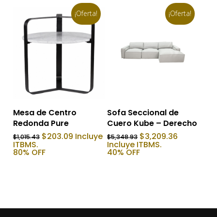
¡Oferta!
¡Oferta!
Añadir Al Carrito
Añadir Al Carrito
Sofa Seccional de
Mesa de Centro
Cuero Kube – Derecho
Redonda Pure
El
El
El
El
$
3,209.36
$
203.09
Incluye
$
5,348.93
$
1,015.43
precio
precio
precio
precio
Incluye ITBMS.
ITBMS.
original
actual
original
actual
40% OFF
80% OFF
era:
es:
era:
es:
$5,348.93.
$3,209.36
$1,015.43.
$203.09.