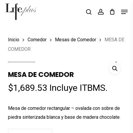
Skip
Men
Búsqueda
to
search
account
de
Close
productos
main
Menu
content
Inicio
Comedor
Mesas de Comedor
MESA DE
COMEDOR
MESA DE COMEDOR
$
1,689.53
Incluye ITBMS.
Mesa de comedor rectangular – ovalada con sobre de
piedra sinterizada blanca y base de madera chocolate.