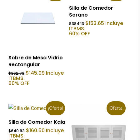
Añadir Al Carrito
Silla de Comedor
Sorano
El
El
$
153.65
Incluye
$
384.13
precio
precio
ITBMS.
original
actual
60% OFF
era:
es:
$384.13.
$153.65.
Añadir Al Carrito
Sobre de Mesa Vidrio
Rectangular
El
El
$
145.09
Incluye
$
362.73
precio
precio
ITBMS.
original
actual
60% OFF
era:
es:
$362.73.
$145.09.
¡Oferta!
¡Oferta!
Añadir Al Carrito
Silla de Comedor Kaia
El
El
$
160.50
Incluye
$
640.93
precio
precio
ITBMS.