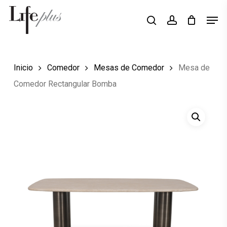
Skip
Men
Búsqueda
to
search
account
de
Close
productos
main
Menu
content
Inicio
Comedor
Mesas de Comedor
Mesa de
Comedor Rectangular Bomba