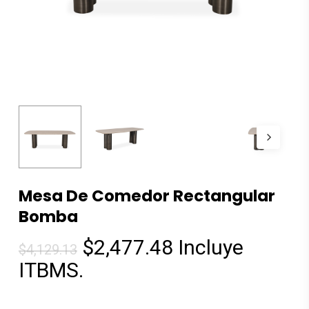
Mesa De Comedor Rectangular
Bomba
El
El
$
2,477.48
Incluye
$
4,129.13
precio
precio
ITBMS.
original
actual
era:
es: