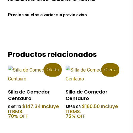
Precios sujetos a variar sin previo aviso.
Productos relacionados
¡Oferta!
¡Oferta!
Añadir Al Carrito
Añadir Al Carrito
Silla de Comedor
Silla de Comedor
Centauro
Centauro
El
El
El
El
$
147.34
Incluye
$
160.50
Incluye
$
491.13
$
566.03
precio
precio
precio
precio
ITBMS.
ITBMS.
original
actual
original
actual
70% OFF
72% OFF
era:
es:
era:
es:
$491.13.
$147.34.
$566.03.
$160.50.