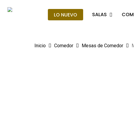
Skip
to
SALAS
COM
LO NUEVO
main
Búsqueda
de
content
producto
Hit enter t
Inicio
Comedor
Mesas de Comedor