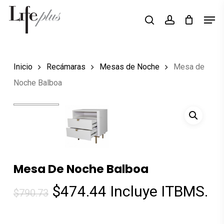
Skip
Men
Búsqueda
to
search
account
de
Close
productos
main
Menu
content
Inicio
Recámaras
Mesas de Noche
Mesa de
Noche Balboa
Mesa De Noche Balboa
El
El
$
474.44
Incluye ITBMS.
$
790.73
precio
precio
original
actual