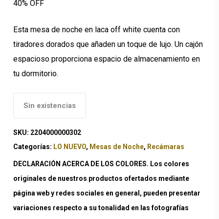
40% OFF
era:
es:
$790.73.
$474.44.
Esta mesa de noche en laca off white cuenta con
tiradores dorados que añaden un toque de lujo. Un cajón
espacioso proporciona espacio de almacenamiento en
tu dormitorio.
Sin existencias
SKU:
2204000000302
Categorías:
LO NUEVO
,
Mesas de Noche
,
Recámaras
DECLARACIÓN ACERCA DE LOS COLORES. Los colores
originales de nuestros productos ofertados mediante
página web y redes sociales en general, pueden presentar
variaciones respecto a su tonalidad en las fotografías