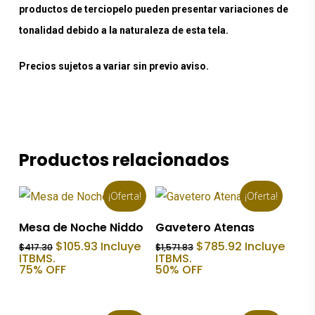
productos de terciopelo pueden presentar variaciones de
tonalidad debido a la naturaleza de esta tela.
Precios sujetos a variar sin previo aviso.
Productos relacionados
¡Oferta!
¡Oferta!
Añadir Al Carrito
Añadir Al Carrito
Mesa de Noche Niddo
Gavetero Atenas
El
El
El
El
$
105.93
Incluye
$
785.92
Incluye
$
417.30
$
1,571.83
precio
precio
precio
precio
ITBMS.
ITBMS.
original
actual
original
actual
75% OFF
50% OFF
era:
es:
era:
es:
$417.30.
$105.93.
$1,571.83.
$785.92.