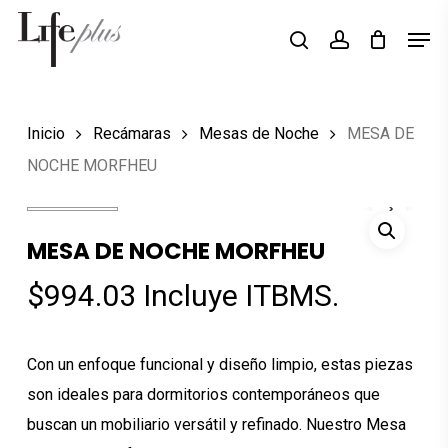
Skip
Men
Búsqueda
to
search
account
de
Close
productos
main
Menu
content
Inicio
Recámaras
Mesas de Noche
MESA DE
NOCHE MORFHEU
MESA DE NOCHE MORFHEU
$
994.03
Incluye ITBMS.
Con un enfoque funcional y diseño limpio, estas piezas
son ideales para dormitorios contemporáneos que
buscan un mobiliario versátil y refinado. Nuestro Mesa