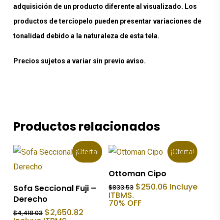
adquisición de un producto diferente al visualizado. Los
productos de terciopelo pueden presentar variaciones de
tonalidad debido a la naturaleza de esta tela.
Precios sujetos a variar sin previo aviso.
Productos relacionados
¡Oferta!
¡Oferta!
Añadir Al Carrito
Ottoman Cipo
Añadir Al Carrito
El
El
$
250.06
Incluye
Sofa Seccional Fuji –
$
833.53
precio
precio
ITBMS.
Derecho
original
actual
70% OFF
era:
es:
El
El
$
2,650.82
$
4,418.03
$833.53.
$250.06.
precio
precio