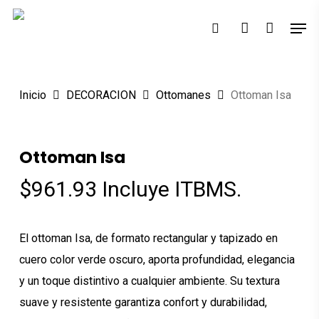
Skip
Men
to
search
account
main
content
Inicio
DECORACION
Ottomanes
Ottoman Isa
Ottoman Isa
$
961.93
Incluye ITBMS.
El ottoman Isa, de formato rectangular y tapizado en
cuero color verde oscuro, aporta profundidad, elegancia
y un toque distintivo a cualquier ambiente. Su textura
suave y resistente garantiza confort y durabilidad,