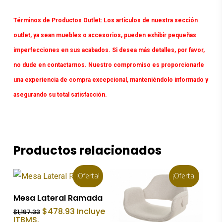
Términos de Productos Outlet:
Los artículos de nuestra sección
outlet, ya sean muebles o accesorios, pueden exhibir pequeñas
imperfecciones en sus acabados. Si desea más detalles, por favor,
no dude en contactarnos. Nuestro compromiso es proporcionarle
una experiencia de compra excepcional, manteniéndolo informado y
asegurando su total satisfacción.
Productos relacionados
¡Oferta!
¡Oferta!
Añadir Al Carrito
Mesa Lateral Ramada
El
El
$
478.93
Incluye
$
1,197.33
precio
precio
ITBMS.