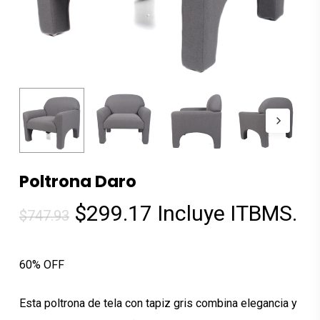
Poltrona Daro
El
El
$
299.17
Incluye ITBMS.
$
747.93
precio
precio
original
actual
60% OFF
era:
es:
$747.93.
$299.17.
Esta poltrona de tela con tapiz gris combina elegancia y