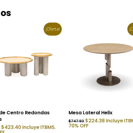
dos
¡Oferta!
¡O
Añadir Al Carrito
Añadir Al Carrito
de Centro Redondas
Mesa Lateral Helix
a
El
El
$
224.38
Incluye ITB
$
747.93
precio
precio
70% OFF
El
El
$
423.40
Incluye ITBMS.
original
actual
precio
precio
FF