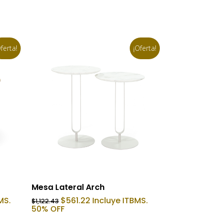
ferta!
¡Oferta!
Añadir Al Carrito
Mesa Lateral Arch
El
El
MS.
$
561.22
Incluye ITBMS.
$
1,122.43
precio
precio
50% OFF
original
actual