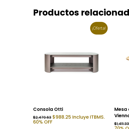
Productos relaciona
¡Oferta!
Añadir Al Carrito
Consola Otti
Mesa 
Vienn
El
El
$
988.25
Incluye ITBMS.
$
2,470.63
precio
precio
60% OFF
$
1,411.33
original
actual
70% O