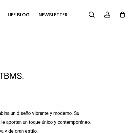
search
account
LIFE BLOG
NEWSLETTER
ITBMS.
mbina un diseño vibrante y moderno. Su
 le aportan un toque único y contemporáneo.
a y de gran estilo.