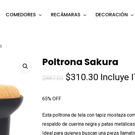
COMEDORES
RECÁMARAS
DECORACIÓN
s
o search or ESC to close
a
Poltrona Sakura
El
El
$
310.30
Incluye 
$
887.03
precio
precio
original
actual
65% OFF
era:
es:
$887.03.
$310.30.
Esta poltrona de tela con tapiz mostaza co
respaldo de cuerina negra y patas metálicas
Ideal para quienes buscan una pieza llamativ