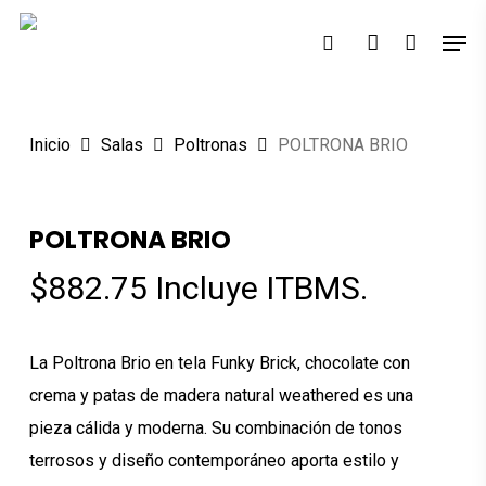
Skip
Men
Búsqueda
to
search
account
de
Close
productos
main
Menu
content
Inicio
Salas
Poltronas
POLTRONA BRIO
POLTRONA BRIO
$
882.75
Incluye ITBMS.
La Poltrona Brio en tela Funky Brick, chocolate con
crema y patas de madera natural weathered es una
pieza cálida y moderna. Su combinación de tonos
terrosos y diseño contemporáneo aporta estilo y