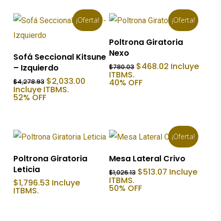
¡Oferta!
¡Oferta!
Añadir Al Carrito
Poltrona Giratoria
Nexo
Añadir Al Carrito
Sofá Seccional Kitsune
El
El
$
468.02
Incluye
– Izquierdo
$
780.03
precio
precio
ITBMS.
El
El
$
2,033.00
original
actual
40% OFF
$
4,278.93
precio
precio
Incluye ITBMS.
era:
es:
original
actual
52% OFF
$780.03.
$468.02.
era:
es:
$4,278.93.
$2,033.00.
¡Oferta!
Añadir Al Carrito
Añadir Al Carrito
Poltrona Giratoria
Mesa Lateral Crivo
Leticia
El
El
$
513.07
Incluye
$
1,026.13
precio
precio
ITBMS.
$
1,796.53
Incluye
original
actual
50% OFF
ITBMS.
era:
es:
$1,026.13.
$513.07.