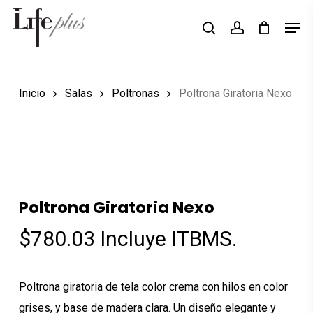
Skip
Men
Búsqueda
to
search
account
de
Close
productos
main
Menu
content
Inicio
Salas
Poltronas
Poltrona Giratoria Nexo
Poltrona Giratoria Nexo
$
780.03
Incluye ITBMS.
Poltrona giratoria de tela color crema con hilos en color
grises, y base de madera clara. Un diseño elegante y