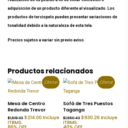
adquisición de un producto diferente al visualizado. Los
productos de terciopelo pueden presentar variaciones de
tonalidad debido a la naturaleza de esta tela.
Precios sujetos a variar sin previo aviso.
Productos relacionados
¡Oferta!
¡Oferta!
Añadir Al Carrito
Añadir Al Carrito
Mesa de Centro
Sofá de Tres Puestos
Redonda Trevor
Taganga
El
El
El
El
$
214.00
Incluye
$
930.26
Incluye
$
1,518.33
$
1,550.43
precio
precio
precio
precio
ITBMS.
ITBMS.
original
actual
original
actual
86% OFF
40% OFF